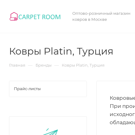
Оптово-розничный магазин
ковров в Москве
Ковры Platin, Турция
—
—
Главная
Бренды
Ковры Platin, Турция
Прайс-листы
Ковровые
При прои
исходног
обладаю