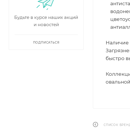
антиста
водонеп
Будьте в курсе наших акций
цветоус
и новостей
антиалл
Наличие 
ПОДПИСАТЬСЯ
Загрязне
быстро в
Коллекци
овальной
СПИСОК БРЕН