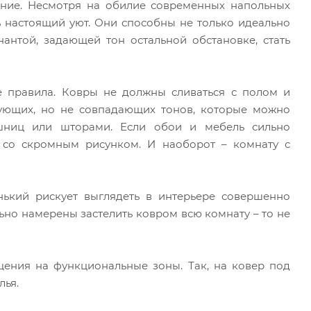
ние. Несмотря на обилие современных напольных
ь настоящий уют. Они способны не только идеально
антой, задающей тон остальной обстановке, стать
е правила. Ковры не должны сливаться с полом и
рующих, но не совпадающих тонов, которые можно
ешниц или шторами. Если обои и мебель сильно
 со скромным рисунком. И наоборот – комнату с
ький рискует выглядеть в интерьере совершенно
ьно намерены застелить ковром всю комнату – то не
ения на функциональные зоны. Так, на ковер под
лья.