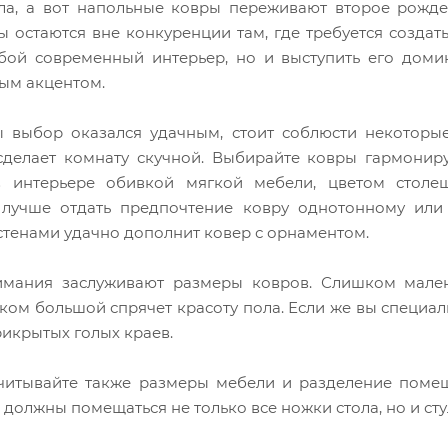
ла, а вот напольные ковры переживают второе рожде
ы остаются вне конкуренции там, где требуется создат
бой современный интерьер, но и выступить его домин
ым акцентом.
ы выбор оказался удачным, стоит соблюсти некоторы
 сделает комнату скучной. Выбирайте ковры гармони
в интерьере обивкой мягкой мебели, цветом стол
 лучше отдать предпочтение ковру однотонному или
тенами удачно дополнит ковер с орнаментом.
имания заслуживают размеры ковров. Слишком мален
ком большой спрячет красоту пола. Если же вы специал
рикрытых голых краев.
читывайте также размеры мебели и разделение помещ
должны помещаться не только все ножки стола, но и сту